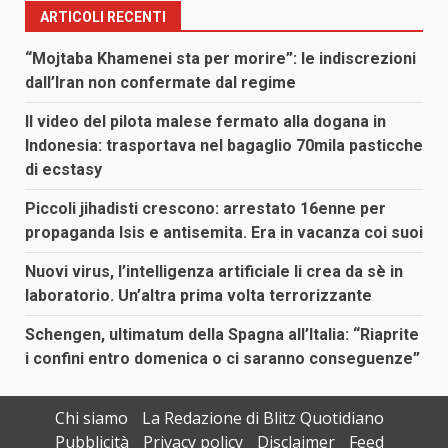
ARTICOLI RECENTI
“Mojtaba Khamenei sta per morire”: le indiscrezioni
dall’Iran non confermate dal regime
Il video del pilota malese fermato alla dogana in
Indonesia: trasportava nel bagaglio 70mila pasticche
di ecstasy
Piccoli jihadisti crescono: arrestato 16enne per
propaganda Isis e antisemita. Era in vacanza coi suoi
Nuovi virus, l’intelligenza artificiale li crea da sè in
laboratorio. Un’altra prima volta terrorizzante
Schengen, ultimatum della Spagna all’Italia: “Riaprite
i confini entro domenica o ci saranno conseguenze”
Chi siamo
La Redazione di Blitz Quotidiano
Pubblicità
Privacy policy
Disclaimer
Feed