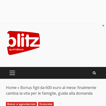
×
Skip
to
content
PRIMARY
MENU
Home
»
Bonus figli da 600 euro al mese: finalmente
cambia la vita per le famiglie, guida alla domanda
Bonus e agevolazioni
Economia