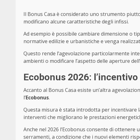
Il Bonus Casa è considerato uno strumento piutto
modificano alcune caratteristiche degli infissi.
Ad esempio è possibile cambiare dimensione o tipol
normative edilizie e urbanistiche e venga realizzat
Questo rende l’agevolazione particolarmente inter
ambienti o modificare l’aspetto delle aperture dell
Ecobonus 2026: l’incentivo 
Accanto al Bonus Casa esiste un’altra agevolazione
l’
Ecobonus
.
Questa misura è stata introdotta per incentivare la
interventi che migliorano le prestazioni energetic
Anche nel 2026 l’Ecobonus consente di ottenere una
serramenti, a condizione che i nuovi elementi rispe