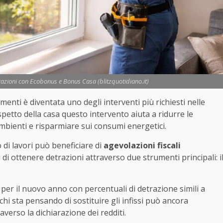
razioni con Ecobonus e Bonus Casa (blitzquotidiano.it)
amenti è diventata uno degli interventi più richiesti nelle
aspetto della casa questo intervento aiuta a ridurre le
ambienti e risparmiare sui consumi energetici.
 di lavori può beneficiare di
agevolazioni fiscali
 di ottenere detrazioni attraverso due strumenti principali: i
er il nuovo anno con percentuali di detrazione simili a
chi sta pensando di sostituire gli infissi può ancora
averso la dichiarazione dei redditi.