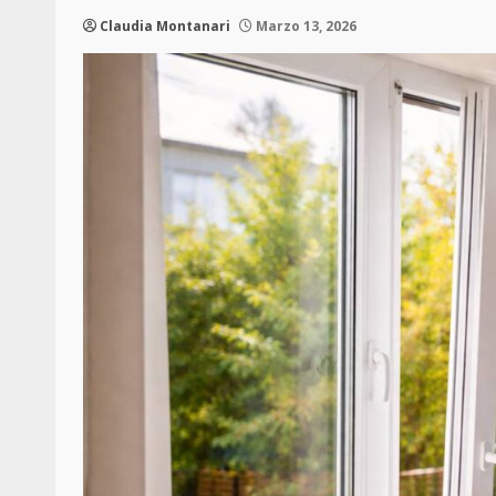
Claudia Montanari
Marzo 13, 2026