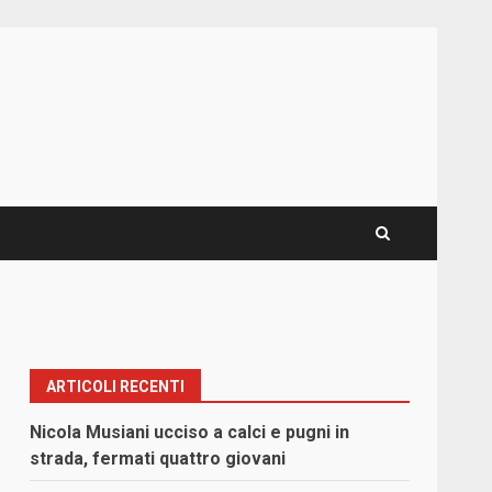
ARTICOLI RECENTI
Nicola Musiani ucciso a calci e pugni in
strada, fermati quattro giovani