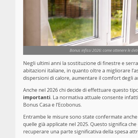
Bonus infissi 2026: come ottenere le det
Negli ultimi anni la sostituzione di finestre e serr
abitazioni italiane, in quanto oltre a migliorare l’
dispersioni di calore, aumentare il comfort degli 
Anche nel 2026 chi decide di effettuare questo tipo
importanti
. La normativa attuale consente infatti
Bonus Casa e l’Ecobonus.
Entrambe le misure sono state confermate anche p
quelle già applicate nel 2025. Questo significa che 
recuperare una parte significativa della spesa attr