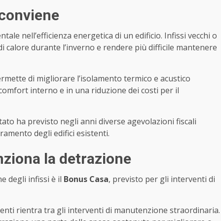
 conviene
e nell’efficienza energetica di un edificio. Infissi vecchi o
di calore durante l’inverno e rendere più difficile mantenere
rmette di migliorare l’isolamento termico e acustico
omfort interno e in una riduzione dei costi per il
tato ha previsto negli anni diverse agevolazioni fiscali
ramento degli edifici esistenti.
ziona la detrazione
 degli infissi è il
Bonus Casa
, previsto per gli interventi di
enti rientra tra gli interventi di manutenzione straordinaria.