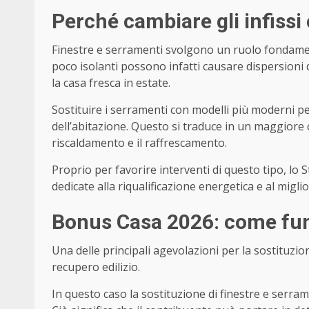
Perché cambiare gli infissi
Finestre e serramenti svolgono un ruolo fondamental
poco isolanti possono infatti causare dispersioni 
la casa fresca in estate.
Sostituire i serramenti con modelli più moderni pe
dell’abitazione. Questo si traduce in un maggiore c
riscaldamento e il raffrescamento.
Proprio per favorire interventi di questo tipo, lo S
dedicate alla riqualificazione energetica e al miglio
Bonus Casa 2026: come fun
Una delle principali agevolazioni per la sostituzione
recupero edilizio.
In questo caso la sostituzione di finestre e serram