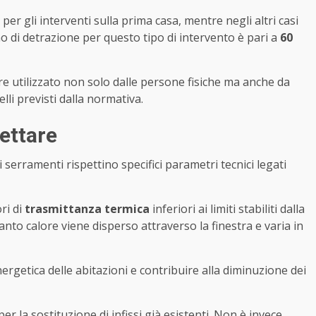
er gli interventi sulla prima casa, mentre negli altri casi
mo di detrazione per questo tipo di intervento è pari a
60
e utilizzato non solo dalle persone fisiche ma anche da
lli previsti dalla normativa.
pettare
serramenti rispettino specifici parametri tecnici legati
ri di
trasmittanza termica
inferiori ai limiti stabiliti dalla
to calore viene disperso attraverso la finestra e varia in
nergetica delle abitazioni e contribuire alla diminuzione dei
r la sostituzione di infissi già esistenti. Non è invece