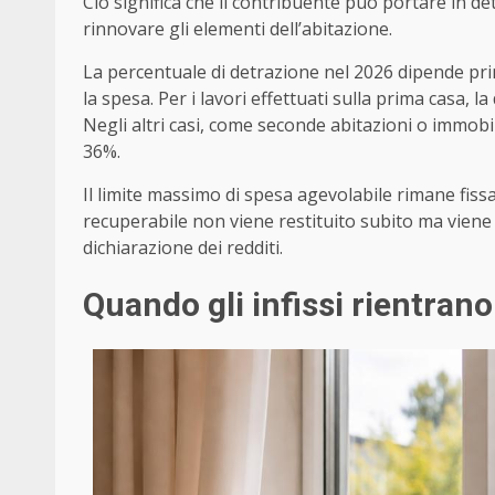
Ciò significa che il contribuente può portare in d
rinnovare gli elementi dell’abitazione.
La percentuale di detrazione nel 2026 dipende pri
la spesa. Per i lavori effettuati sulla prima casa, 
Negli altri casi, come seconde abitazioni o immobil
36%.
Il limite massimo di spesa agevolabile rimane fiss
recuperabile non viene restituito subito ma viene s
dichiarazione dei redditi.
Quando gli infissi rientran