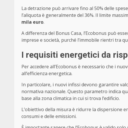
La detrazione può arrivare fino al 50% delle spese p
l’aliquota è generalmente del 36%. Il limite massi
mila euro
.
A differenza del Bonus Casa, l’Ecobonus può esser
imprese e società, purché l’immobile rientri tra que
I requisiti energetici da ris
Per accedere all’Ecobonus è necessario che i nuovi 
all’efficienza energetica.
In particolare, i nuovi infissi devono garantire valo
normativa nazionale. Questo parametro indica quan
base alla zona climatica in cui si trova l’edificio.
L’obiettivo della misura è ridurre la dispersione e
consumi e delle emissioni.
È importante sapere che l’Ecobonus è valido solo pe