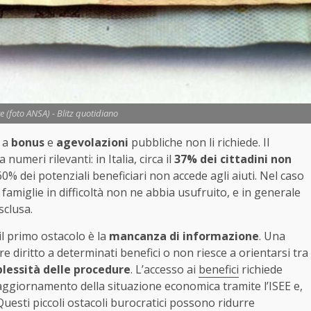
 (foto ANSA) - Blitz quotidiano
o a
bonus
e
agevolazioni
pubbliche non li richiede. Il
umeri rilevanti: in Italia, circa il
37% dei cittadini non
 60% dei potenziali beneficiari non accede agli aiuti. Nel caso
 famiglie in difficoltà non ne abbia usufruito, e in generale
sclusa.
il primo ostacolo è la
mancanza di informazione
. Una
e diritto a determinati benefici o non riesce a orientarsi tra
essità delle procedure
. L’accesso ai
benefici
richiede
aggiornamento della situazione economica tramite l’ISEE e,
 Questi piccoli ostacoli burocratici possono ridurre