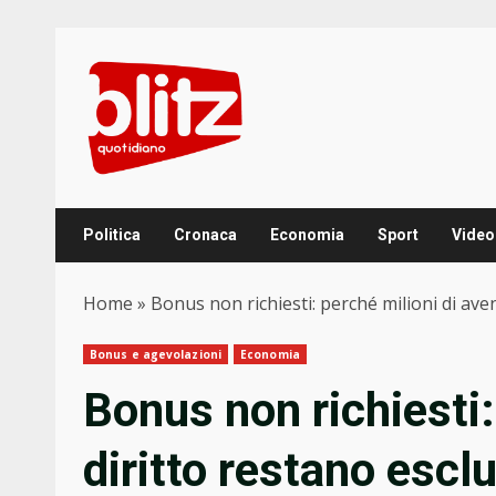
Skip
to
content
Politica
Cronaca
Economia
Sport
Video
Home
»
Bonus non richiesti: perché milioni di aven
Bonus e agevolazioni
Economia
Bonus non richiesti:
diritto restano esclu