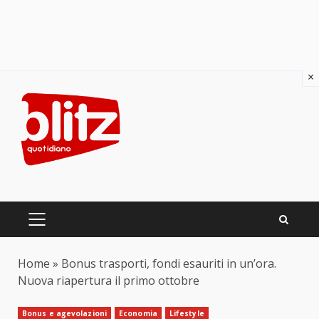
×
Skip
to
content
PRIMARY
MENU
Home
»
Bonus trasporti, fondi esauriti in un’ora.
Nuova riapertura il primo ottobre
Bonus e agevolazioni
Economia
Lifestyle