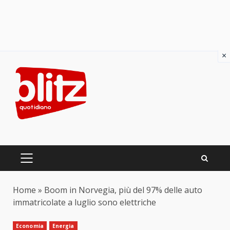
×
Skip
to
content
PRIMARY
MENU
Home
»
Boom in Norvegia, più del 97% delle auto
immatricolate a luglio sono elettriche
Economia
Energia