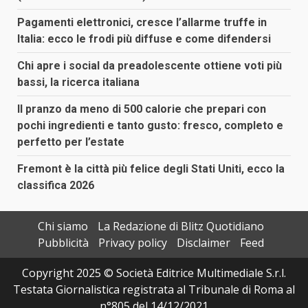
Pagamenti elettronici, cresce l’allarme truffe in
Italia: ecco le frodi più diffuse e come difendersi
Chi apre i social da preadolescente ottiene voti più
bassi, la ricerca italiana
Il pranzo da meno di 500 calorie che prepari con
pochi ingredienti e tanto gusto: fresco, completo e
perfetto per l’estate
Fremont è la città più felice degli Stati Uniti, ecco la
classifica 2026
Chi siamo
La Redazione di Blitz Quotidiano
Pubblicità
Privacy policy
Disclaimer
Feed
Copyright 2025 © Società Editrice Multimediale S.r.l.
Testata Giornalistica registrata al Tribunale di Roma al
n°805 del 14/12/2021