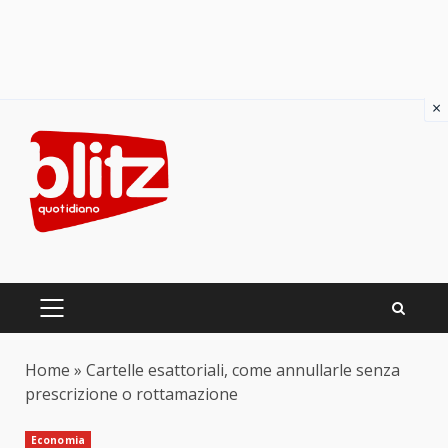
×
Skip
to
content
PRIMARY
MENU
Home
»
Cartelle esattoriali, come annullarle senza
prescrizione o rottamazione
Economia