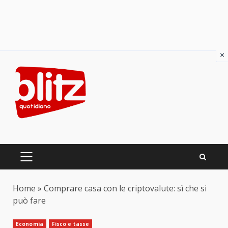
×
Skip
to
content
PRIMARY
MENU
Home
»
Comprare casa con le criptovalute: sì che si
può fare
Economia
Fisco e tasse