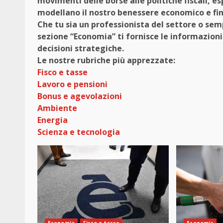
movimenti delle borse alle politiche fiscali, 
modellano il nostro benessere economico e fin
Che tu sia un professionista del settore o sem
sezione “Economia” ti fornisce le informazion
decisioni strategiche.
Le nostre rubriche più apprezzate:
Fisco e tasse
Lavoro e pensioni
Bonus e agevolazioni
Ambiente
Energia
Scienza e tecnologia