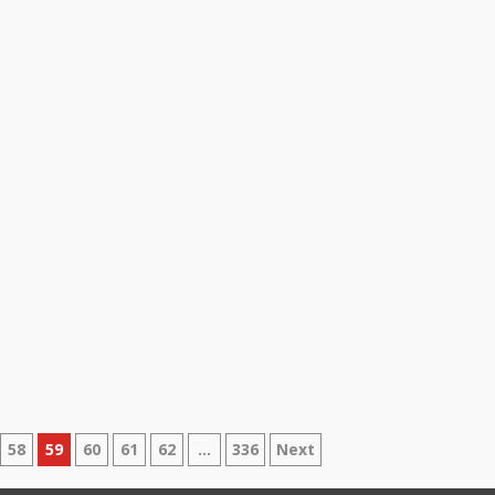
58
59
60
61
62
…
336
Next