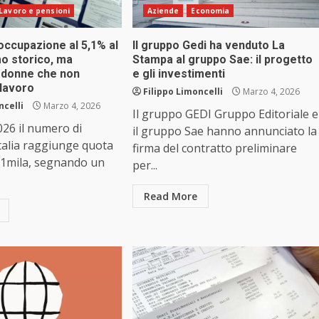
Lavoro e pensioni
Aziende
Economia
occupazione al 5,1% al
Il gruppo Gedi ha venduto La
o storico, ma
Stampa al gruppo Sae: il progetto
 donne che non
e gli investimenti
 lavoro
Filippo Limoncelli
Marzo 4, 2026
ncelli
Marzo 4, 2026
Il gruppo GEDI Gruppo Editoriale e
26 il numero di
il gruppo Sae hanno annunciato la
Italia raggiunge quota
firma del contratto preliminare
81mila, segnando un
per...
Read More