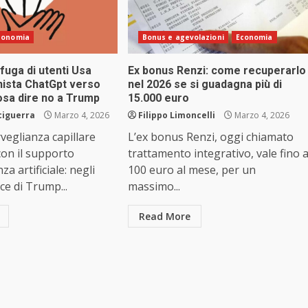
conomia
Bonus e agevolazioni
Economia
 fuga di utenti Usa
Ex bonus Renzi: come recuperarlo
nista ChatGpt verso
nel 2026 se si guadagna più di
osa dire no a Trump
15.000 euro
ciguerra
Marzo 4, 2026
Filippo Limoncelli
Marzo 4, 2026
veglianza capillare
L’ex bonus Renzi, oggi chiamato
 con il supporto
trattamento integrativo, vale fino 
nza artificiale: negli
100 euro al mese, per un
ce di Trump...
massimo...
Read More