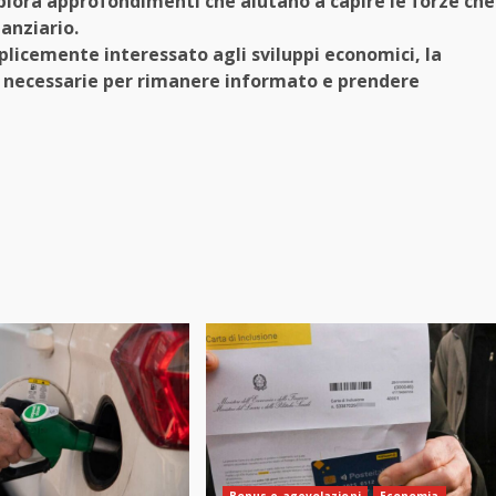
esplora approfondimenti che aiutano a capire le forze che
anziario.
plicemente interessato agli sviluppi economici, la
i necessarie per rimanere informato e prendere