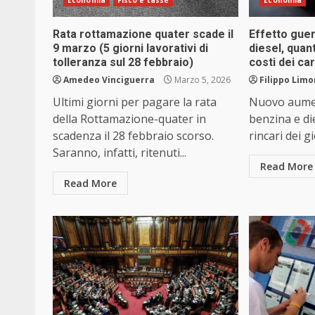
Economia
Fisco e tasse
Economia
Rata rottamazione quater scade il
Effetto guer
9 marzo (5 giorni lavorativi di
diesel, quan
tolleranza sul 28 febbraio)
costi dei ca
Amedeo Vinciguerra
Marzo 5, 2026
Filippo Limo
Ultimi giorni per pagare la rata
Nuovo aumen
della Rottamazione-quater in
benzina e die
scadenza il 28 febbraio scorso.
rincari dei gi
Saranno, infatti, ritenuti...
Read More
Read More