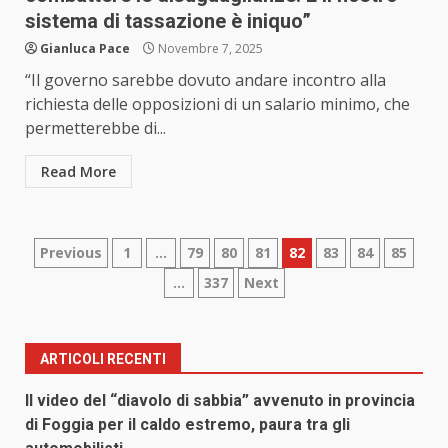
sistema di tassazione è iniquo”
Gianluca Pace
Novembre 7, 2025
“Il governo sarebbe dovuto andare incontro alla
richiesta delle opposizioni di un salario minimo, che
permetterebbe di...
Read More
Paginazione
Previous
1
…
79
80
81
82
83
84
85
…
337
Next
degli
articoli
ARTICOLI RECENTI
Il video del “diavolo di sabbia” avvenuto in provincia
di Foggia per il caldo estremo, paura tra gli