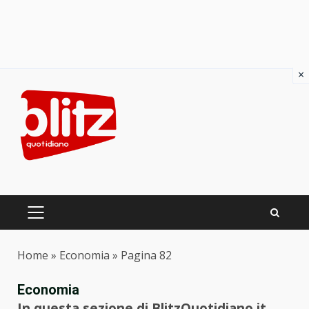
×
Skip
to
content
PRIMARY
MENU
Home
»
Economia
»
Pagina 82
Economia
In questa sezione di BlitzQuotidiano.it