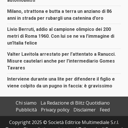
automobilisti
Milano, strattona e butta a terra un anziano di 86
anni in strada per rubargli una catenina d’oro
Livio Berruti, addio al campione olimpico dei 200
metri di Roma 1960. Con lui se ne va l’immagine di
un’Italia felice
Valter Lavitola arrestato per l’attentato a Ranucci.
Misure cautelari anche per l’intermediario Gomes
Tavares
Interviene durante una lite per difendere il figlio e
viene colpito da un pugno in faccia: è gravissimo
Chi siamo
La Redazione di Blitz Quotidiano
Pubblicità
Privacy policy
Disclaimer
Feed
Copyright 2025 © Società Editrice Multimediale S.r.l.