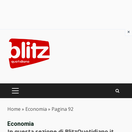
×
Skip
to
content
PRIMARY
MENU
Home
»
Economia
»
Pagina 92
Economia
In questa sezione di BlitzQuotidiano.it