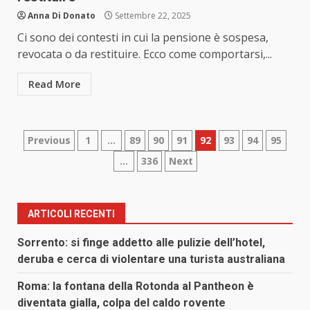
Anna Di Donato
Settembre 22, 2025
Ci sono dei contesti in cui la pensione è sospesa,
revocata o da restituire. Ecco come comportarsi,...
Read More
Paginazione
Previous
1
…
89
90
91
92
93
94
95
…
336
Next
degli
articoli
ARTICOLI RECENTI
Sorrento: si finge addetto alle pulizie dell’hotel,
deruba e cerca di violentare una turista australiana
Roma: la fontana della Rotonda al Pantheon è
diventata gialla, colpa del caldo rovente