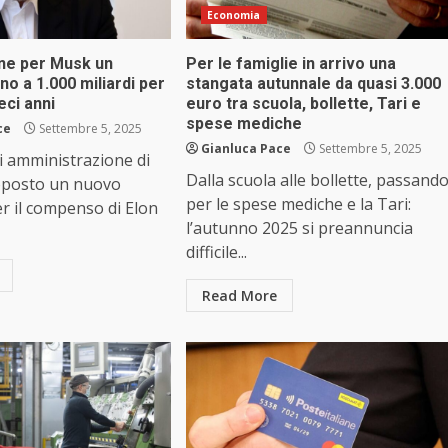
Economia
ne per Musk un
Per le famiglie in arrivo una
o a 1.000 miliardi per
stangata autunnale da quasi 3.000
eci anni
euro tra scuola, bollette, Tari e
spese mediche
ce
Settembre 5, 2025
Gianluca Pace
Settembre 5, 2025
di amministrazione di
Dalla scuola alle bollette, passand
oposto un nuovo
per le spese mediche e la Tari:
r il compenso di Elon
l’autunno 2025 si preannuncia
difficile...
Read More