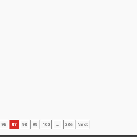
96
97
98
99
100
…
336
Next