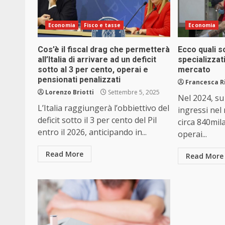
Economia
Fisco e tasse
Economia
Cos’è il fiscal drag che permetterà
Ecco quali s
all’Italia di arrivare ad un deficit
specializzati
sotto al 3 per cento, operai e
mercato
pensionati penalizzati
Francesca R
Lorenzo Briotti
Settembre 5, 2025
Nel 2024, su 
L’Italia raggiungerà l’obbiettivo del
ingressi nel
deficit sotto il 3 per cento del Pil
circa 840mil
entro il 2026, anticipando in...
operai...
Read More
Read More