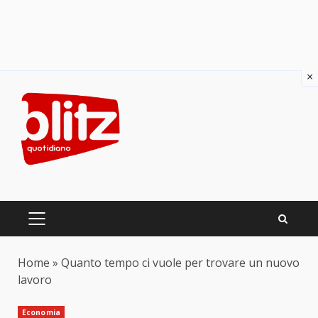
×
Skip
to
content
PRIMARY
MENU
Home
»
Quanto tempo ci vuole per trovare un nuovo
lavoro
Economia