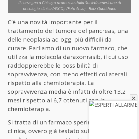
Il convegno a Chicago promosso dalla Società americana di
oncologia clinica (ASCO). (Foto Ansa) - Blitz Quotidiano
C’è una novità importante per il
trattamento del tumore del pancreas, una
delle neoplasia ad oggi più difficili da
curare. Parliamo di un nuovo farmaco, che
utilizza la molecola daraxonrasib, il cui uso
raddoppierebbe le possibilità di
sopravvivenza, con meno effetti collaterali
rispetto alla chemioterapia. La
sopravvivenza media è infatti di oltre 13,2
mesi rispetto ai 6,7 ottenuti con la
chemioterapia.
Si tratta di un farmaco sperimentale in fase
clinica, ovvero già testato sull’
uomo
. I