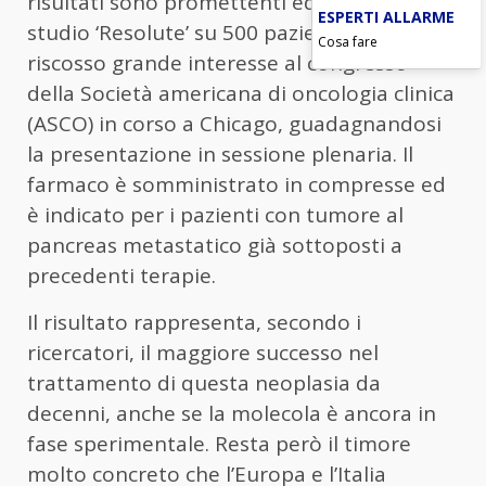
risultati sono promettenti ed arrivano dallo
ESPERTI ALLARME
studio ‘Resolute’ su 500 pazienti, che ha
Cosa fare
riscosso grande interesse al congresso
della Società americana di oncologia clinica
(ASCO) in corso a Chicago, guadagnandosi
la presentazione in sessione plenaria. Il
farmaco è somministrato in compresse ed
è indicato per i pazienti con tumore al
pancreas metastatico già sottoposti a
precedenti terapie.
Il risultato rappresenta, secondo i
ricercatori, il maggiore successo nel
trattamento di questa neoplasia da
decenni, anche se la molecola è ancora in
fase sperimentale. Resta però il timore
molto concreto che l’Europa e l’Italia