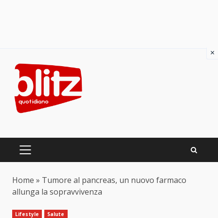
×
Skip
to
content
PRIMARY
MENU
Home
»
Tumore al pancreas, un nuovo farmaco
allunga la sopravvivenza
Lifestyle
Salute