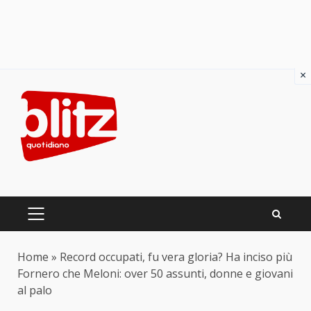
×
Skip
to
content
PRIMARY
MENU
Home
»
Record occupati, fu vera gloria? Ha inciso più
Fornero che Meloni: over 50 assunti, donne e giovani
al palo