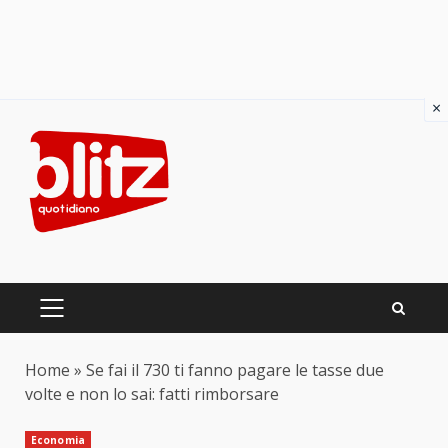
×
Skip
to
content
PRIMARY
MENU
Home
»
Se fai il 730 ti fanno pagare le tasse due
volte e non lo sai: fatti rimborsare
Economia