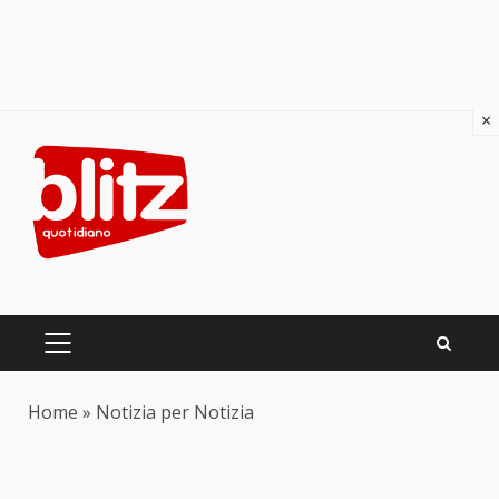
×
Skip
to
content
PRIMARY
MENU
Home
»
Notizia per Notizia