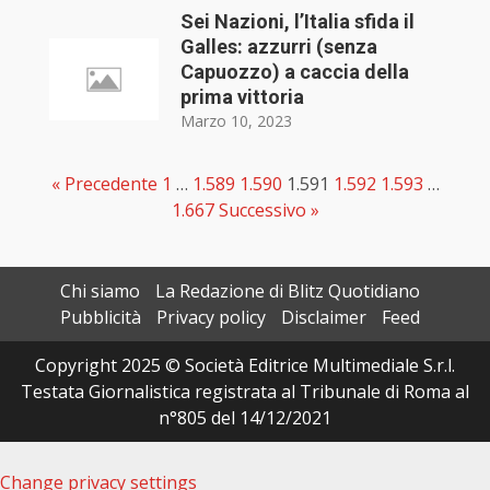
Sei Nazioni, l’Italia sfida il
Galles: azzurri (senza
Capuozzo) a caccia della
prima vittoria
Marzo 10, 2023
« Precedente
1
…
1.589
1.590
1.591
1.592
1.593
…
1.667
Successivo »
Chi siamo
La Redazione di Blitz Quotidiano
Pubblicità
Privacy policy
Disclaimer
Feed
Copyright 2025 © Società Editrice Multimediale S.r.l.
Testata Giornalistica registrata al Tribunale di Roma al
n°805 del 14/12/2021
Change privacy settings