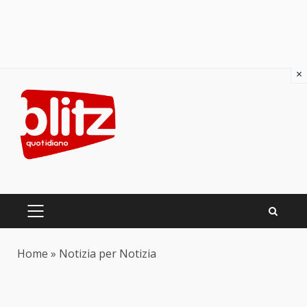
×
Skip
to
content
PRIMARY
MENU
Home
»
Notizia per Notizia