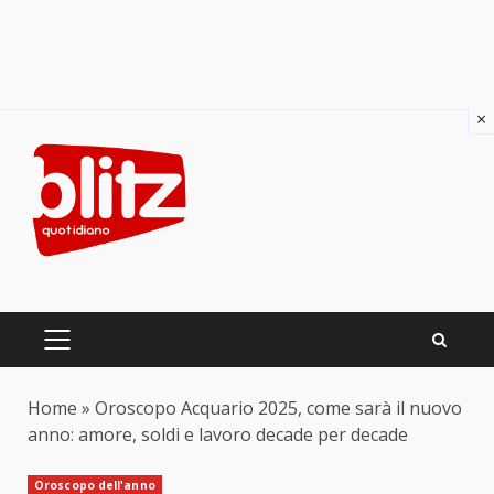
×
Skip
to
content
PRIMARY
MENU
Home
»
Oroscopo Acquario 2025, come sarà il nuovo
anno: amore, soldi e lavoro decade per decade
Oroscopo dell'anno