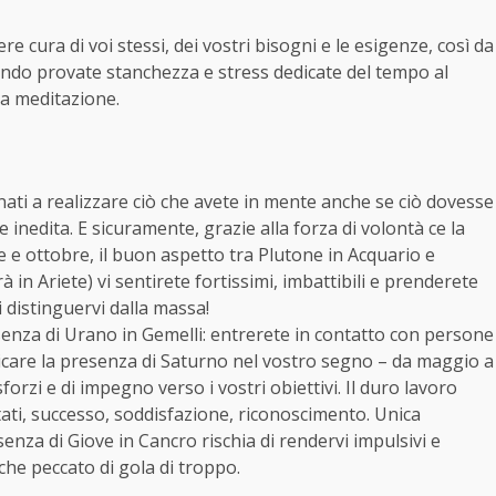
cura di voi stessi, dei vostri bisogni e le esigenze, così da
uando provate stanchezza e stress dedicate del tempo al
la meditazione.
ati a realizzare ciò che avete in mente anche se ciò dovesse
nedita. E sicuramente, grazie alla forza di volontà ce la
rile e ottobre, il buon aspetto tra Plutone in Acquario e
à in Ariete) vi sentirete fortissimi, imbattibili e prenderete
 distinguervi dalla massa!
senza di Urano in Gemelli: entrerete in contatto con persone
ticare la presenza di Saturno nel vostro segno – da maggio a
orzi e di impegno verso i vostri obiettivi. Il duro lavoro
ati, successo, soddisfazione, riconoscimento. Unica
esenza di Giove in Cancro rischia di rendervi impulsivi e
he peccato di gola di troppo.