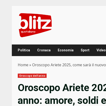
Skip
to
content
Politica
Cronaca
Economia
Sport
Video
Home
»
Oroscopo Ariete 2025, come sarà il nuovo
Oroscopo dell'anno
Oroscopo Ariete 202
anno: amore, soldi 