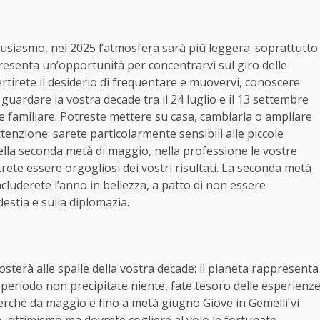
entusiasmo, nel 2025 l’atmosfera sarà più leggera. soprattutto
presenta un’opportunità per concentrarvi sul giro delle
vertirete il desiderio di frequentare e muovervi, conoscere
guardare la vostra decade tra il 24 luglio e il 13 settembre
 familiare. Potreste mettere su casa, cambiarla o ampliare
ttenzione: sarete particolarmente sensibili alle piccole
 Nella seconda metà di maggio, nella professione le vostre
ete essere orgogliosi dei vostri risultati. La seconda metà
luderete l’anno in bellezza, a patto di non essere
destia e sulla diplomazia.
osterà alle spalle della vostra decade: il pianeta rappresenta
to periodo non precipitate niente, fate tesoro delle esperienz
erché da maggio e fino a metà giugno Giove in Gemelli vi