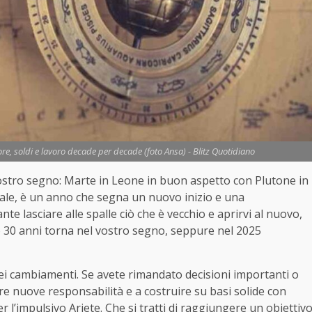
e, soldi e lavoro decade per decade (foto Ansa) - Blitz Quotidiano
 vostro segno: Marte in Leone in buon aspetto con Plutone in
rale, è un anno che segna un nuovo inizio e una
e lasciare alle spalle ciò che è vecchio e aprirvi al nuovo,
o 30 anni torna nel vostro segno, seppure nel 2025
dei cambiamenti. Se avete rimandato decisioni importanti o
re nuove responsabilità e a costruire su basi solide con
 l’impulsivo Ariete. Che si tratti di raggiungere un obiettiv