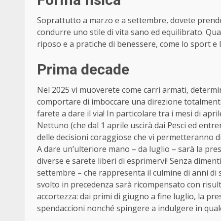
Soprattutto a marzo e a settembre, dovete prendere 
condurre uno stile di vita sano ed equilibrato. Q
riposo e a pratiche di benessere, come lo sport e 
Prima decade
Nel 2025 vi muoverete come carri armati, determin
comportare di imboccare una direzione totalmente i
farete a dare il via! In particolare tra i mesi di ap
Nettuno (che dal 1 aprile uscirà dai Pesci ed entrer
delle decisioni coraggiose che vi permetteranno di
A dare un’ulteriore mano – da luglio – sarà la pre
diverse e sarete liberi di esprimervi! Senza dimen
settembre – che rappresenta il culmine di anni di sf
svolto in precedenza sarà ricompensato con risult
accortezza: dai primi di giugno a fine luglio, la pr
spendaccioni nonché spingere a indulgere in qualc