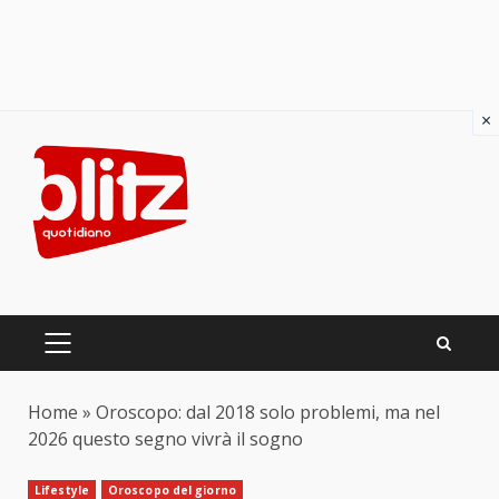
×
Skip
to
content
PRIMARY
MENU
Home
»
Oroscopo: dal 2018 solo problemi, ma nel
2026 questo segno vivrà il sogno
Lifestyle
Oroscopo del giorno