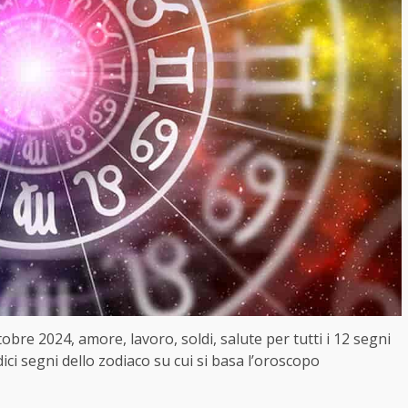
bre 2024, amore, lavoro, soldi, salute per tutti i 12 segni
dici segni dello zodiaco su cui si basa l’oroscopo