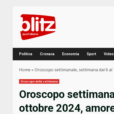
Skip
to
content
Politica
Cronaca
Economia
Sport
Video
Home
»
Oroscopo settimanale, settimana dal 6 al 1
Oroscopo della settimana
Oroscopo settimanal
ottobre 2024, amore,