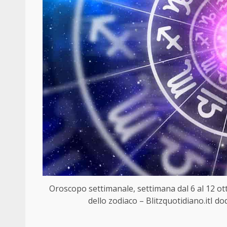
Oroscopo settimanale, settimana dal 6 al 12 otto
dello zodiaco – Blitzquotidiano.itI do