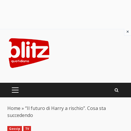
×
Skip
to
content
PRIMARY
MENU
Home
»
“Il futuro di Harry a rischio”. Cosa sta
succedendo
Gossip
TV