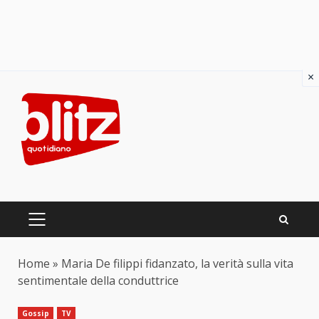
×
Skip
to
content
PRIMARY
MENU
Home
»
Maria De filippi fidanzato, la verità sulla vita
sentimentale della conduttrice
Gossip
TV