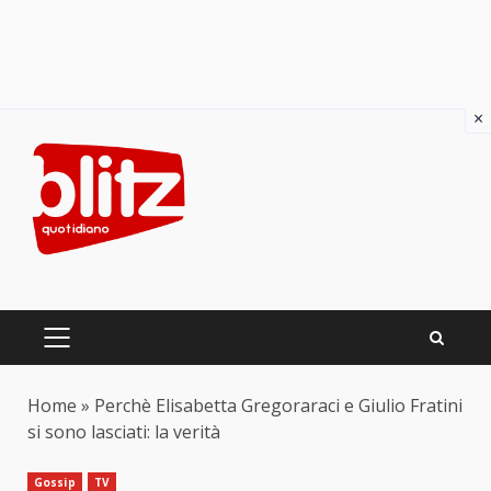
×
Skip
to
content
PRIMARY
MENU
Home
»
Perchè Elisabetta Gregoraraci e Giulio Fratini
si sono lasciati: la verità
Gossip
TV