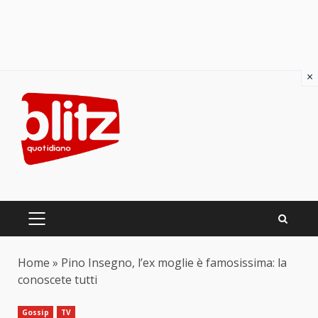
×
Skip
to
content
PRIMARY
MENU
Home
»
Pino Insegno, l’ex moglie è famosissima: la
conoscete tutti
Gossip
TV