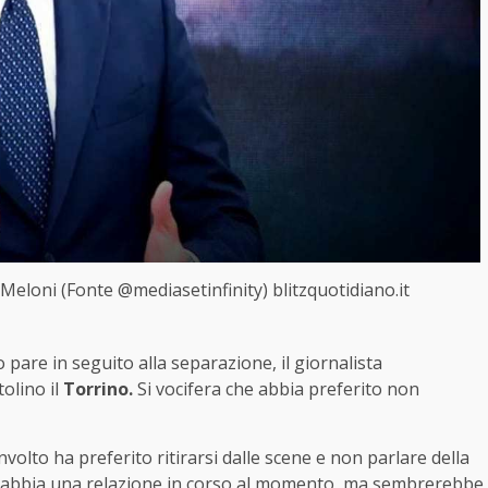
eloni (Fonte @mediasetinfinity) blitzquotidiano.it
o pare in seguito alla separazione, il giornalista
olino il
Torrino.
Si vocifera che abbia preferito non
nvolto ha preferito ritirarsi dalle scene e non parlare della
 se abbia una relazione in corso al momento, ma sembrerebbe