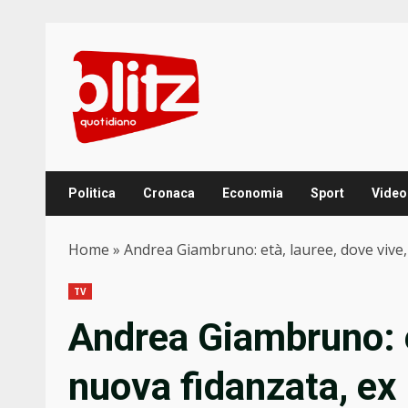
Skip
to
content
Politica
Cronaca
Economia
Sport
Video
Home
»
Andrea Giambruno: età, lauree, dove vive,
TV
Andrea Giambruno: e
nuova fidanzata, ex