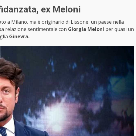
idanzata, ex Meloni
to a Milano, ma è originario di Lissone, un paese nella
sa relazione sentimentale con
Giorgia Meloni
per quasi un
glia
Ginevra.