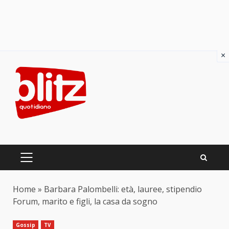
×
Skip
to
content
PRIMARY
MENU
Home
»
Barbara Palombelli: età, lauree, stipendio
Forum, marito e figli, la casa da sogno
Gossip
TV