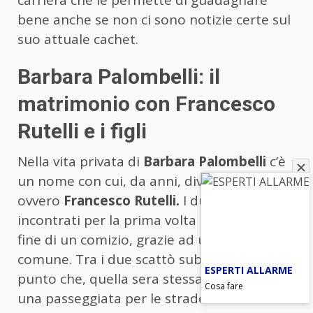
carriera che le permette di guadagnare
bene anche se non ci sono notizie certe sul
suo attuale cachet.
Barbara Palombelli: il
matrimonio con Francesco
Rutelli e i figli
Nella vita privata di
Barbara Palombelli
c’è
un nome con cui, da anni, divide tutto
ovvero
Francesco Rutelli.
I due si sono
incontrati per la prima volta nel 1979, alla
fine di un comizio, grazie ad un amico
comune. Tra i due scattò subito qualcosa al
ESPERTI ALLARME
punto che, quella sera stessa, si regalarono
Cosa fare
una passeggiata per le strade di Roma. Un