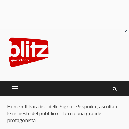
×
Skip
to
content
PRIMARY
MENU
Home
»
Il Paradiso delle Signore 9 spoiler, ascoltate
le richieste del pubblico: “Torna una grande
protagonista”