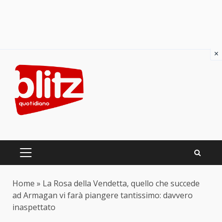
×
Skip
to
content
PRIMARY
MENU
Home
»
La Rosa della Vendetta, quello che succede
ad Armagan vi farà piangere tantissimo: davvero
inaspettato