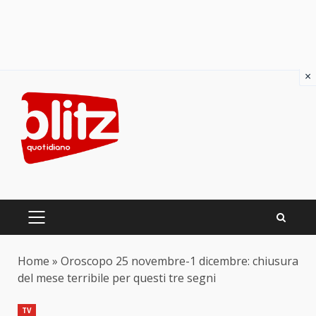
×
Skip
to
content
PRIMARY
MENU
Home
»
Oroscopo 25 novembre-1 dicembre: chiusura
del mese terribile per questi tre segni
TV