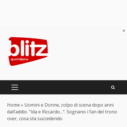
×
Skip
to
content
PRIMARY
MENU
Home
»
Uomini e Donne, colpo di scena dopo anni
dall’addio. “Ida e Riccardo…”. Sognano i fan del trono
over, cosa sta succedendo