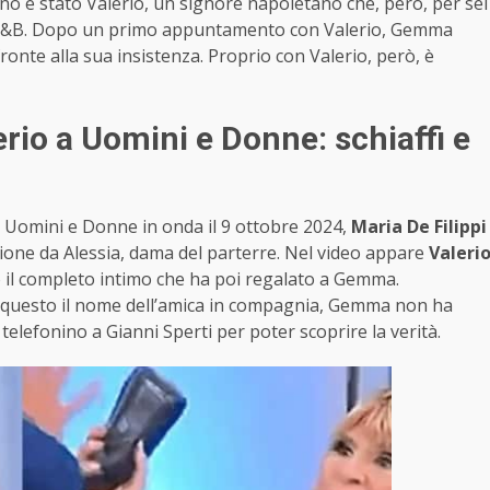
orino è stato Valerio, un signore napoletano che, però, per sei
un B&B. Dopo un primo appuntamento con Valerio, Gemma
ronte alla sua insistenza. Proprio con Valerio, però, è
io a Uomini e Donne: schiaffi e
di Uomini e Donne in onda il 9 ottobre 2024,
Maria De Filippi
ione da Alessia, dama del parterre. Nel video appare
Valeri
 il completo intimo che ha poi regalato a Gemma.
questo il nome dell’amica in compagnia, Gemma non ha
 telefonino a Gianni Sperti per poter scoprire la verità.