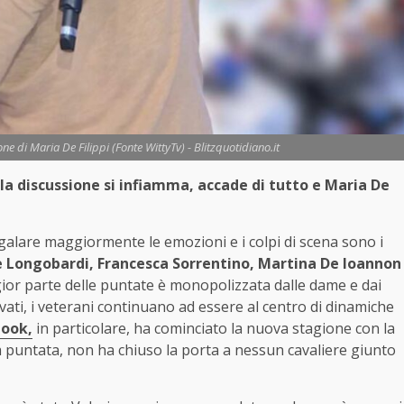
ne di Maria De Filippi (Fonte WittyTv) - Blitzquotidiano.it
 la discussione si infiamma, accade di tutto e Maria De
alare maggiormente le emozioni e i colpi di scena sono i
 Longobardi, Francesca Sorrentino, Martina De Ioannon
ggior parte delle puntate è monopolizzata dalle dame e dai
ivati, i veterani continuano ad essere al centro di dinamiche
look,
in particolare, ha cominciato la nuova stagione con la
ma puntata, non ha chiuso la porta a nessun cavaliere giunto