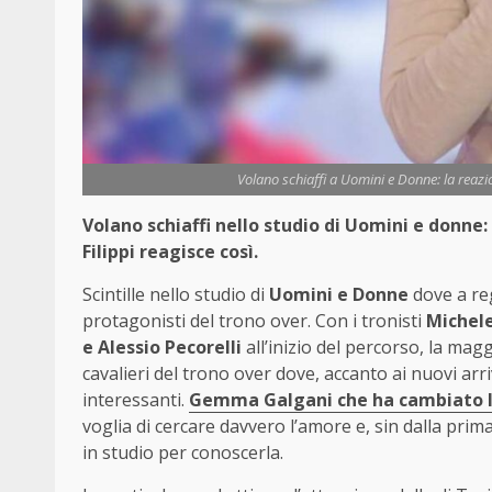
Volano schiaffi a Uomini e Donne: la reazio
Volano schiaffi nello studio di Uomini e donne:
Filippi reagisce così.
Scintille nello studio di
Uomini e Donne
dove a reg
protagonisti del trono over. Con i tronisti
Michele
e Alessio Pecorelli
all’inizio del percorso, la ma
cavalieri del trono over dove, accanto ai nuovi arr
interessanti.
Gemma Galgani che ha cambiato 
voglia di cercare davvero l’amore e, sin dalla pri
in studio per conoscerla.