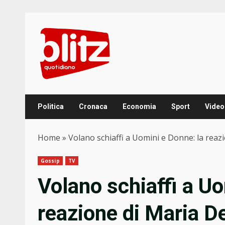
Skip
to
content
Politica
Cronaca
Economia
Sport
Video
Home
»
Volano schiaffi a Uomini e Donne: la reazi
Gossip
TV
Volano schiaffi a Uo
reazione di Maria De