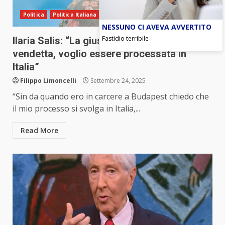
Politica
Politica Italiana
NESSUNO CI AVEVA AVVERTITO
Fastidio terribile
Ilaria Salis: “La giustizia in Ungheria è
vendetta, voglio essere processata in
Italia”
Filippo Limoncelli
Settembre 24, 2025
“Sin da quando ero in carcere a Budapest chiedo che
il mio processo si svolga in Italia,...
Read More