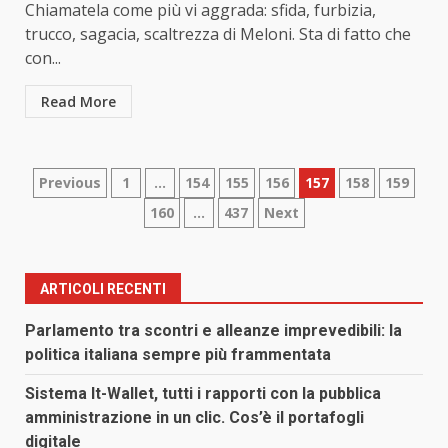
Chiamatela come più vi aggrada: sfida, furbizia,
trucco, sagacia, scaltrezza di Meloni. Sta di fatto che
con...
Read More
Paginazione
Previous
1
…
154
155
156
157
158
159
160
…
437
Next
degli
articoli
ARTICOLI RECENTI
Parlamento tra scontri e alleanze imprevedibili: la
politica italiana sempre più frammentata
Sistema It-Wallet, tutti i rapporti con la pubblica
amministrazione in un clic. Cos’è il portafogli
digitale