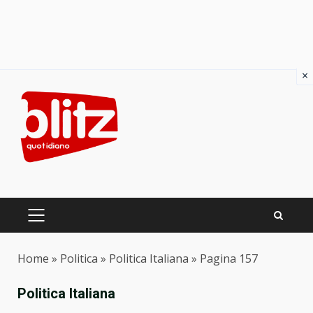
×
Skip
to
content
PRIMARY
MENU
Home
»
Politica
»
Politica Italiana
»
Pagina 157
Politica Italiana