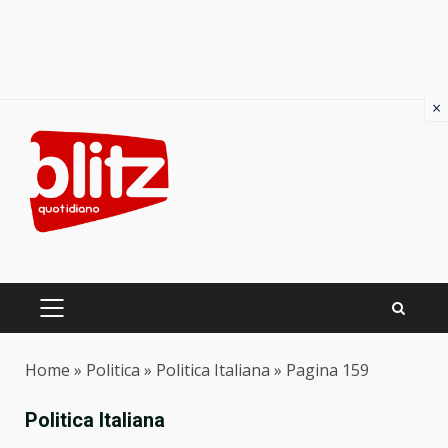
×
Skip
to
content
PRIMARY
MENU
Home
»
Politica
»
Politica Italiana
»
Pagina 159
Politica Italiana