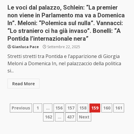
Le voci dal palazzo, Schlein: “La premier
non viene in Parlamento ma va a Domenica
In”. Meloni: “Polemica sul nulla”. Vannacci:
“Lo straniero ci ha già invaso”. Bonelli: “A
Pontida l’internazionale nera”
Gianluca Pace
Settembre 22, 2025
Stretti stretti tra Pontida e l’apparizione di Giorgia
Meloni a Domenica In, nel palazzaccio della politica
si...
Read More
Paginazione
Previous
1
…
156
157
158
159
160
161
162
…
437
Next
degli
articoli