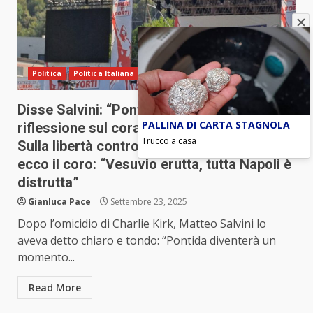
Politica
Politica Italiana
Disse Salvini: “Pontida sarà un momento di
PALLINA DI CARTA STAGNOLA
riflessione sul coraggio contro la paura.
Trucco a casa
Sulla libertà contro la violenza”. E infatti
ecco il coro: “Vesuvio erutta, tutta Napoli è
distrutta”
Gianluca Pace
Settembre 23, 2025
Dopo l’omicidio di Charlie Kirk, Matteo Salvini lo
aveva detto chiaro e tondo: “Pontida diventerà un
momento...
Read More