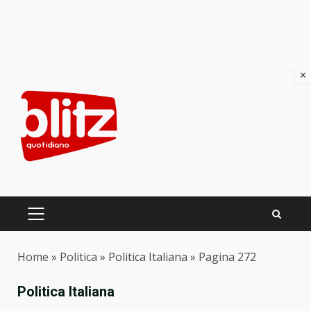
×
Skip
to
content
PRIMARY
MENU
Home
»
Politica
»
Politica Italiana
»
Pagina 272
Politica Italiana