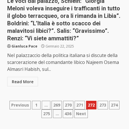
Le voci dal palazzo, Schlein: “Giorgia
Meloni voleva inseguire i trafficanti in tutto
il globo terracqueo, ora li rimanda in Libia”.
Boldrini: “L’Italia è sotto scacco dei
malavitosi libici?”. Salis: “Gravissimo”.
Renzi: “Vi siete ammattiti?”
Gianluca Pace
Gennaio 22, 2025
Nel palazzaccio della politica italiana si discute della
scarcerazione del comandante libico Najeem Osema
Almasri Habish, sul...
Read More
Paginazione
Previous
1
…
269
270
271
272
273
274
275
…
436
Next
degli
articoli