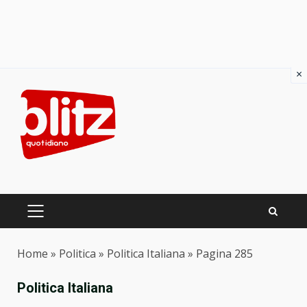
×
Skip
to
content
PRIMARY
MENU
Home
»
Politica
»
Politica Italiana
»
Pagina 285
Politica Italiana