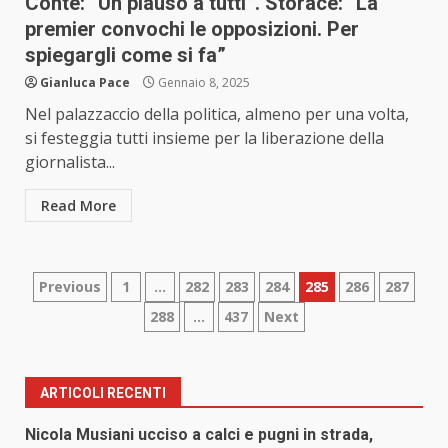
Conte: “Un plauso a tutti”. Storace: “La
premier convochi le opposizioni. Per
spiegargli come si fa”
Gianluca Pace
Gennaio 8, 2025
Nel palazzaccio della politica, almeno per una volta,
si festeggia tutti insieme per la liberazione della
giornalista...
Read More
Paginazione
Previous
1
…
282
283
284
285
286
287
288
…
437
Next
degli
articoli
ARTICOLI RECENTI
Nicola Musiani ucciso a calci e pugni in strada,