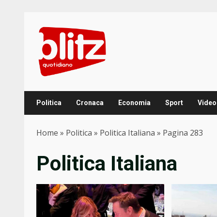
Skip
to
content
Politica
Cronaca
Economia
Sport
Video
Home
»
Politica
»
Politica Italiana
»
Pagina 283
Politica Italiana