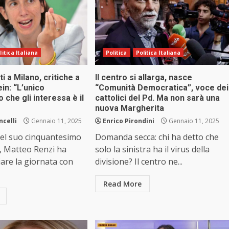
litica Italiana
Politica
Politica Italiana
i a Milano, critiche a
Il centro si allarga, nasce
ein: “L’unico
“Comunità Democratica”, voce dei
che gli interessa è il
cattolici del Pd. Ma non sarà una
nuova Margherita
ncelli
Gennaio 11, 2025
Enrico Pirondini
Gennaio 11, 2025
del suo cinquantesimo
Domanda secca: chi ha detto che
 Matteo Renzi ha
solo la sinistra ha il virus della
ziare la giornata con
divisione? Il centro ne...
Read More