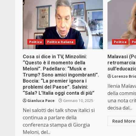
Politica
Politica Italiana
Politica
Po
Cosa si dice in TV, Minzolini:
Malavasi (P
“Questo è il momento della
retromarcia 
Meloni”. Padellaro: “Musk e
sull’educazi
Trump? Sono amici ingombranti”.
Lorenzo Brio
Boccia: “La premier ignora i
Ilenia Malav
problemi del Paese”. Salvini:
della commiss
“Sala? L’Italia oggi conta di più”
una nota cri
Gianluca Pace
Gennaio 10, 2025
decisa dal...
Nei salotti dei talk show italici si
continua a parlare della
Read More
conferenza stampa di Giorgia
Meloni, del...