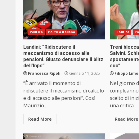
Politica
Politica Italiana
Politica
Po
Landini: “Ridiscutere il
Treni bloccat
meccanismo di accesso alle
Salvini. Schl
pensioni. Giusto denunciare il blitz
spostamento 
dell’Inps”
suo”
Francesca Ripoli
Gennaio 11, 2025
Filippo Limo
“È arrivato il momento di
Nel giorno 
ridiscutere il meccanismo di calcolo
compleanno,
e di accesso alle pensioni”. Così
scelto di ini
Maurizio...
una critica...
Read More
Read More