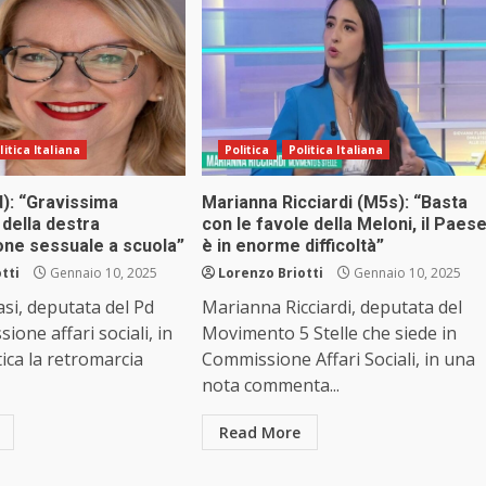
litica Italiana
Politica
Politica Italiana
d): “Gravissima
Marianna Ricciardi (M5s): “Basta
della destra
con le favole della Meloni, il Paes
one sessuale a scuola”
è in enorme difficoltà”
tti
Gennaio 10, 2025
Lorenzo Briotti
Gennaio 10, 2025
asi, deputata del Pd
Marianna Ricciardi, deputata del
ione affari sociali, in
Movimento 5 Stelle che siede in
tica la retromarcia
Commissione Affari Sociali, in una
nota commenta...
Read More