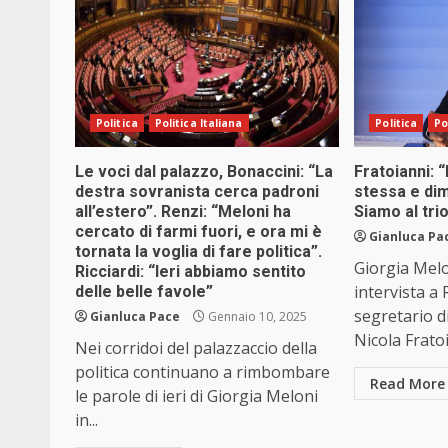
Politica
Politica Italiana
Politica
Po
Le voci dal palazzo, Bonaccini: “La
Fratoianni: 
destra sovranista cerca padroni
stessa e dim
all’estero”. Renzi: “Meloni ha
Siamo al tri
cercato di farmi fuori, e ora mi è
Gianluca Pa
tornata la voglia di fare politica”.
Giorgia Melo
Ricciardi: “Ieri abbiamo sentito
intervista a 
delle belle favole”
segretario di
Gianluca Pace
Gennaio 10, 2025
Nicola Fratoi
Nei corridoi del palazzaccio della
politica continuano a rimbombare
Read More
le parole di ieri di Giorgia Meloni
in...