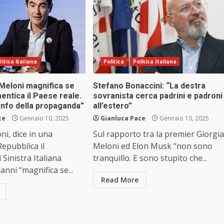
litica Italiana
Politica
Politica Italiana
“Meloni magnifica se
Stefano Bonaccini: “La destra
entica il Paese reale.
sovranista cerca padrini e padroni
onfo della propaganda”
all’estero”
ce
Gennaio 10, 2025
Gianluca Pace
Gennaio 10, 2025
ni, dice in una
Sul rapporto tra la premier Giorgia
Repubblica il
Meloni ed Elon Musk “non sono
 Sinistra Italiana
tranquillo. E sono stupito che...
anni “magnifica se...
Read More