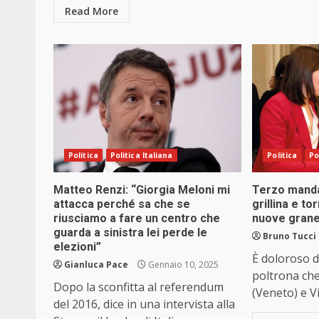
Read More
Politica
Politica Italiana
Politica
Po
Matteo Renzi: “Giorgia Meloni mi
Terzo manda
attacca perché sa che se
grillina e t
riusciamo a fare un centro che
nuove grane
guarda a sinistra lei perde le
Bruno Tucci
elezioni”
È doloroso d
Gianluca Pace
Gennaio 10, 2025
poltrona che
Dopo la sconfitta al referendum
(Veneto) e V
del 2016, dice in una intervista alla