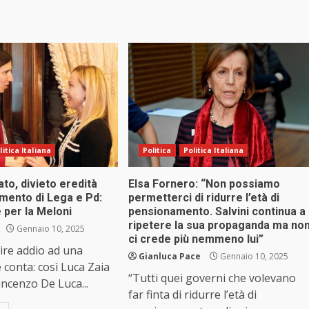
litica Italiana
Politica
Politica Italiana
to, divieto eredità
Elsa Fornero: “Non possiamo
ormento di Lega e Pd:
permetterci di ridurre l’età di
 per la Meloni
pensionamento. Salvini continua a
ripetere la sua propaganda ma no
Gennaio 10, 2025
ci crede più nemmeno lui”
ire addio ad una
Gianluca Pace
Gennaio 10, 2025
 conta: così Luca Zaia
“Tutti quei governi che volevano
incenzo De Luca...
far finta di ridurre l’età di