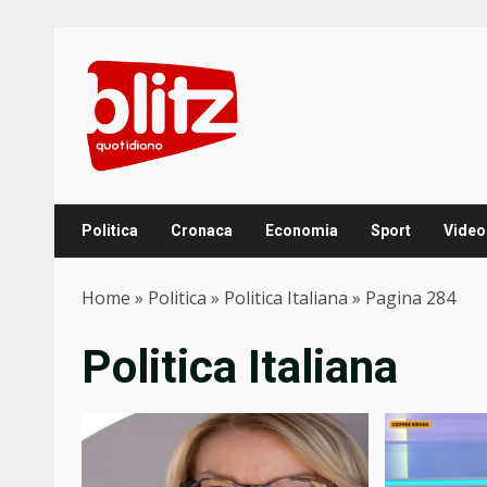
Skip
to
content
Politica
Cronaca
Economia
Sport
Video
Home
»
Politica
»
Politica Italiana
»
Pagina 284
Politica Italiana