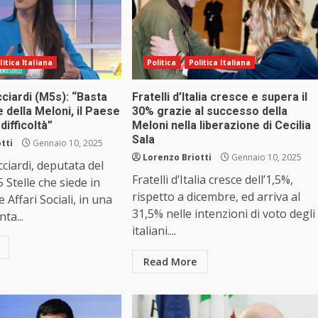
litica Italiana
Politica
Politica Italiana
ciardi (M5s): “Basta
Fratelli d’Italia cresce e supera il
e della Meloni, il Paese
30% grazie al successo della
difficoltà”
Meloni nella liberazione di Cecilia
Sala
tti
Gennaio 10, 2025
Lorenzo Briotti
Gennaio 10, 2025
ciardi, deputata del
Fratelli d’Italia cresce dell’1,5%,
Stelle che siede in
rispetto a dicembre, ed arriva al
Affari Sociali, in una
31,5% nelle intenzioni di voto degli
ta...
italiani....
Read More