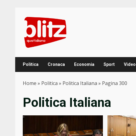
Skip
to
content
Politica
Cronaca
Economia
Sport
Video
Home
»
Politica
»
Politica Italiana
»
Pagina 300
Politica Italiana