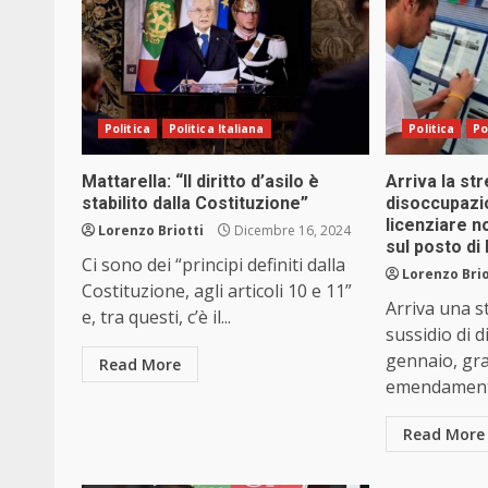
Politica
Politica Italiana
Politica
Po
Mattarella: “Il diritto d’asilo è
Arriva la str
stabilito dalla Costituzione”
disoccupazio
licenziare n
Lorenzo Briotti
Dicembre 16, 2024
sul posto di
Ci sono dei “principi definiti dalla
Lorenzo Brio
Costituzione, agli articoli 10 e 11”
Arriva una st
e, tra questi, c’è il...
sussidio di 
gennaio, gra
Read More
emendamento 
Read More