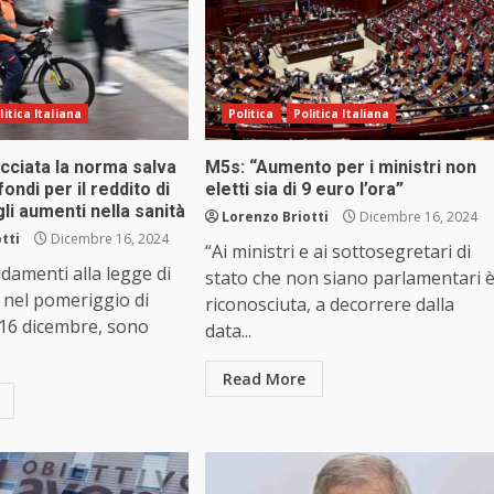
litica Italiana
Politica
Politica Italiana
cciata la norma salva
M5s: “Aumento per i ministri non
fondi per il reddito di
eletti sia di 9 euro l’ora”
gli aumenti nella sanità
Lorenzo Briotti
Dicembre 16, 2024
tti
Dicembre 16, 2024
“Ai ministri e ai sottosegretari di
damenti alla legge di
stato che non siano parlamentari 
, nel pomeriggio di
riconosciuta, a decorrere dalla
 16 dicembre, sono
data...
Read More