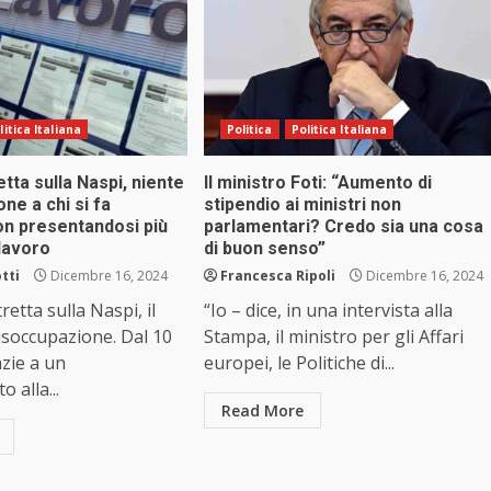
litica Italiana
Politica
Politica Italiana
etta sulla Naspi, niente
Il ministro Foti: “Aumento di
ne a chi si fa
stipendio ai ministri non
on presentandosi più
parlamentari? Credo sia una cosa
 lavoro
di buon senso”
tti
Dicembre 16, 2024
Francesca Ripoli
Dicembre 16, 2024
retta sulla Naspi, il
“Io – dice, in una intervista alla
disoccupazione. Dal 10
Stampa, il ministro per gli Affari
zie a un
europei, le Politiche di...
alla...
Read More