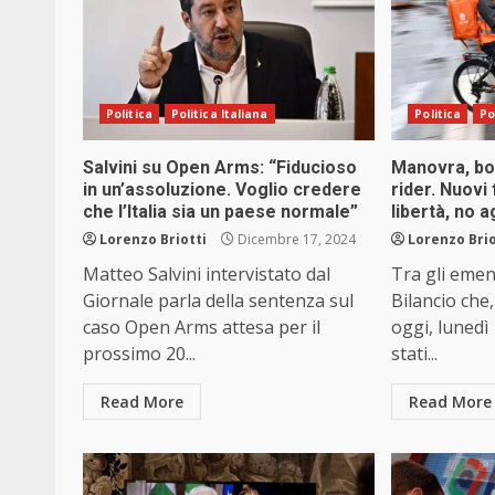
Politica
Politica Italiana
Politica
Po
Salvini su Open Arms: “Fiducioso
Manovra, bo
in un’assoluzione. Voglio credere
rider. Nuovi 
che l’Italia sia un paese normale”
libertà, no a
Lorenzo Briotti
Dicembre 17, 2024
Lorenzo Brio
Matteo Salvini intervistato dal
Tra gli emen
Giornale parla della sentenza sul
Bilancio che
caso Open Arms attesa per il
oggi, lunedì
prossimo 20...
stati...
Read More
Read More