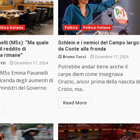
litica Italiana
Politica
Politica Italiana
lli (M5s): “Ma quale
Schlein e i nemici del Campo largo
il reddito di
da Conte alla fronda
za rimane”
Bruno Tucci
Dicembre 17, 2024
tti
Dicembre 17, 2024
Potrebbe andar bene anche il
 M5s Emma Pavanelli
carpe diem come insegnava
vicenda degli aumenti di
Orazio, ancor prima della nascita di
 ministri del Governo
Cristo, ma...
Read More