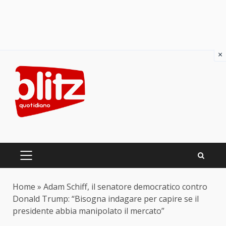
×
Skip
to
content
PRIMARY
MENU
Home
»
Adam Schiff, il senatore democratico contro
Donald Trump: “Bisogna indagare per capire se il
presidente abbia manipolato il mercato”