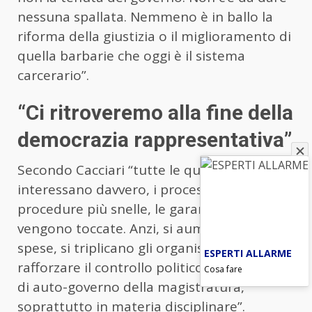
nessuna spallata. Nemmeno è in ballo la
riforma della giustizia o il miglioramento di
quella barbarie che oggi è il sistema
carcerario”.
“Ci ritroveremo alla fine della
democrazia rappresentativa”
Secondo Cacciari “tutte le questioni che
interessano davvero, i processi più rapidi, le
procedure più snelle, le garanzie, non
vengono toccate. Anzi, si aumentano le
spese, si triplicano gli organismi e si mira a
ESPERTI ALLARME
rafforzare il controllo politico sugli organi
Cosa fare
di auto-governo della magistratura,
soprattutto in materia disciplinare”.