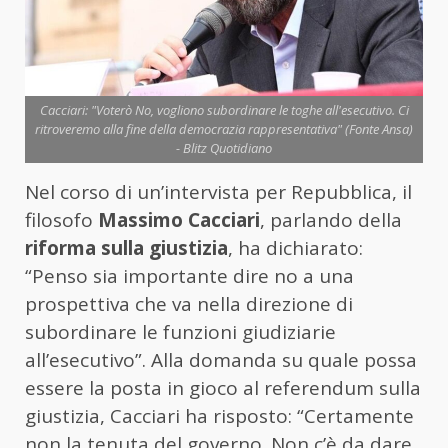
Cacciari: "Voterò No, vogliono subordinare le toghe all'esecutivo. Ci
ritroveremo alla fine della democrazia rappresentativa" (Fonte Ansa)
- Blitz Quotidiano
Nel corso di un’intervista per Repubblica, il
filosofo
Massimo Cacciari
, parlando della
riforma sulla giustizia
, ha dichiarato:
“Penso sia importante dire no a una
prospettiva che va nella direzione di
subordinare le funzioni giudiziarie
all’esecutivo”. Alla domanda su quale possa
essere la posta in gioco al referendum sulla
giustizia, Cacciari ha risposto: “Certamente
non la tenuta del governo. Non c’è da dare