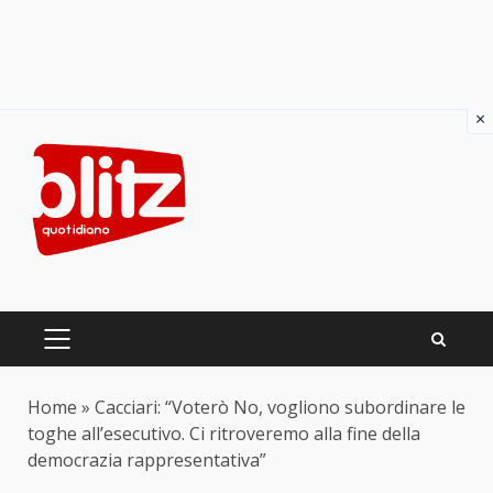
×
Skip
to
content
PRIMARY
MENU
Home
»
Cacciari: “Voterò No, vogliono subordinare le
toghe all’esecutivo. Ci ritroveremo alla fine della
democrazia rappresentativa”