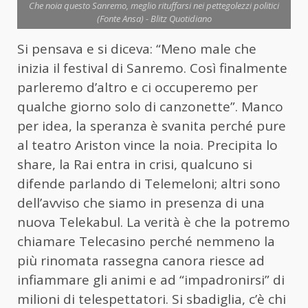
Che noia questo Sanremo, meglio rituffarsi nei pettegolezzi politici
(Fonte Ansa) - Blitz Quotidiano
Si pensava e si diceva: “Meno male che
inizia il festival di Sanremo. Così finalmente
parleremo d’altro e ci occuperemo per
qualche giorno solo di canzonette”. Manco
per idea, la speranza è svanita perché pure
al teatro Ariston vince la noia. Precipita lo
share, la Rai entra in crisi, qualcuno si
difende parlando di Telemeloni; altri sono
dell’avviso che siamo in presenza di una
nuova Telekabul. La verità è che la potremo
chiamare Telecasino perché nemmeno la
più rinomata rassegna canora riesce ad
infiammare gli animi e ad “impadronirsi” di
milioni di telespettatori. Si sbadiglia, c’è chi