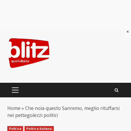
×
Skip
to
content
PRIMARY
MENU
Home
»
Che noia questo Sanremo, meglio rituffarsi
nei pettegolezzi politici
Politica
Politica Italiana