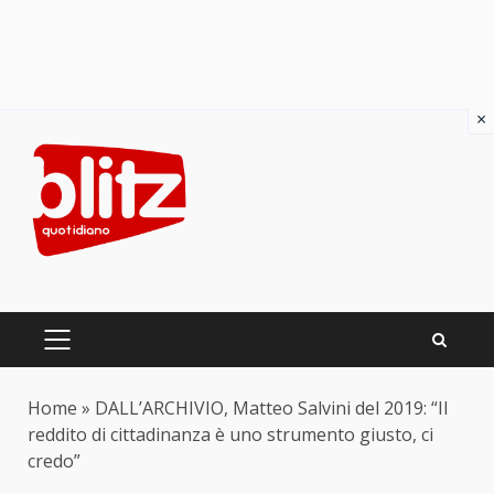
×
Skip
to
content
PRIMARY
MENU
Home
»
DALL’ARCHIVIO, Matteo Salvini del 2019: “Il
reddito di cittadinanza è uno strumento giusto, ci
credo”