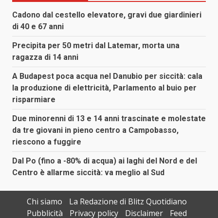
Cadono dal cestello elevatore, gravi due giardinieri
di 40 e 67 anni
Precipita per 50 metri dal Latemar, morta una
ragazza di 14 anni
A Budapest poca acqua nel Danubio per siccità: cala
la produzione di elettricità, Parlamento al buio per
risparmiare
Due minorenni di 13 e 14 anni trascinate e molestate
da tre giovani in pieno centro a Campobasso,
riescono a fuggire
Dal Po (fino a -80% di acqua) ai laghi del Nord e del
Centro è allarme siccità: va meglio al Sud
Chi siamo
La Redazione di Blitz Quotidiano
Pubblicità
Privacy policy
Disclaimer
Feed