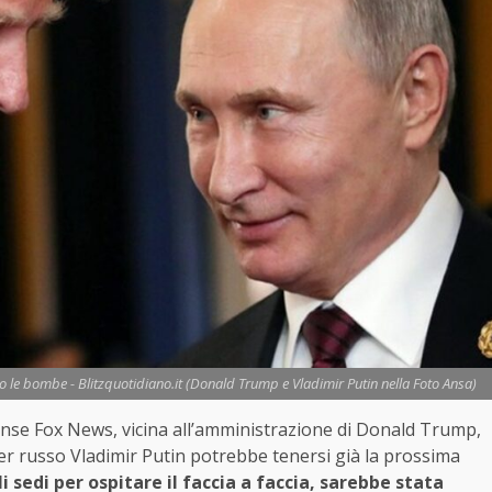
o le bombe - Blitzquotidiano.it (Donald Trump e Vladimir Putin nella Foto Ansa)
ense Fox News, vicina all’amministrazione di Donald Trump,
der russo Vladimir Putin potrebbe tenersi già la prossima
li sedi per ospitare il faccia a faccia, sarebbe stata