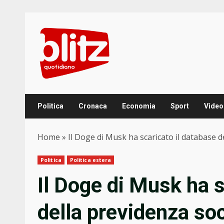
Skip
to
content
Politica
Cronaca
Economia
Sport
Video
Home
»
Il Doge di Musk ha scaricato il database de
Politica
Politica estera
Il Doge di Musk ha s
della previdenza soc