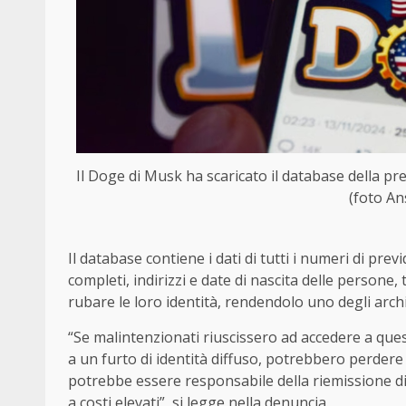
Il Doge di Musk ha scaricato il database della prev
(foto An
Il database contiene i dati di tutti i numeri di pr
completi, indirizzi e date di nascita delle persone, 
rubare le loro identità, rendendolo uno degli archi
“Se malintenzionati riuscissero ad accedere a que
a un furto di identità diffuso, potrebbero perdere a
potrebbe essere responsabile della riemissione d
a costi elevati”, si legge nella denuncia.