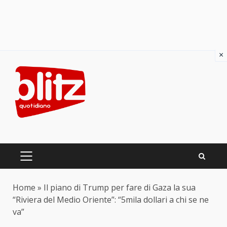
×
Skip
to
content
PRIMARY
MENU
Home
»
Il piano di Trump per fare di Gaza la sua
“Riviera del Medio Oriente”: “5mila dollari a chi se ne
va”