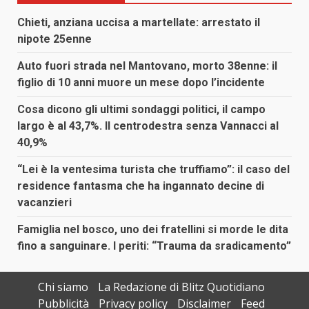
Chieti, anziana uccisa a martellate: arrestato il
nipote 25enne
Auto fuori strada nel Mantovano, morto 38enne: il
figlio di 10 anni muore un mese dopo l’incidente
Cosa dicono gli ultimi sondaggi politici, il campo
largo è al 43,7%. Il centrodestra senza Vannacci al
40,9%
“Lei è la ventesima turista che truffiamo”: il caso del
residence fantasma che ha ingannato decine di
vacanzieri
Famiglia nel bosco, uno dei fratellini si morde le dita
fino a sanguinare. I periti: “Trauma da sradicamento”
Chi siamo
La Redazione di Blitz Quotidiano
Pubblicità
Privacy policy
Disclaimer
Feed