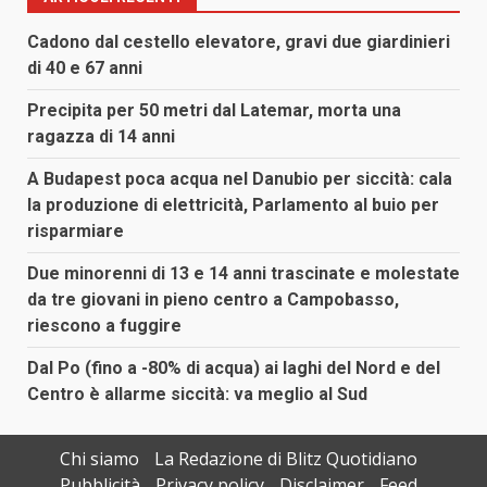
Cadono dal cestello elevatore, gravi due giardinieri
di 40 e 67 anni
Precipita per 50 metri dal Latemar, morta una
ragazza di 14 anni
A Budapest poca acqua nel Danubio per siccità: cala
la produzione di elettricità, Parlamento al buio per
risparmiare
Due minorenni di 13 e 14 anni trascinate e molestate
da tre giovani in pieno centro a Campobasso,
riescono a fuggire
Dal Po (fino a -80% di acqua) ai laghi del Nord e del
Centro è allarme siccità: va meglio al Sud
Chi siamo
La Redazione di Blitz Quotidiano
Pubblicità
Privacy policy
Disclaimer
Feed