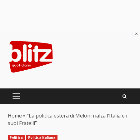
×
Skip
to
content
PRIMARY
MENU
Home
»
“La politica estera di Meloni rialza l’Italia e i
suoi Fratelli”
Politica
Politica Italiana