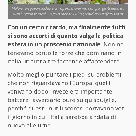
Meloni, un governicchio per l’opposizione ma non per gli italiani: da
Washington tornerà un governone? - Blitzquotidiano.it (foto Ansa)
Con un certo ritardo, ma finalmente tutti
si sono accorti di quanto valga la politica
estera in un proscenio nazionale.
Non ne
tenevano conto le forze che dominano in
Italia, in tutt’altre faccende affaccendate.
Molto meglio puntare i piedi su problemi
che non riguardavano l’Europa: quelli
venivano dopo. Invece era importante
battere l’avversario pure su quisquiglie,
perché questi inutili scontri portavano voti
il giorno in cui l’Italia sarebbe andata di
nuovo alle urne.