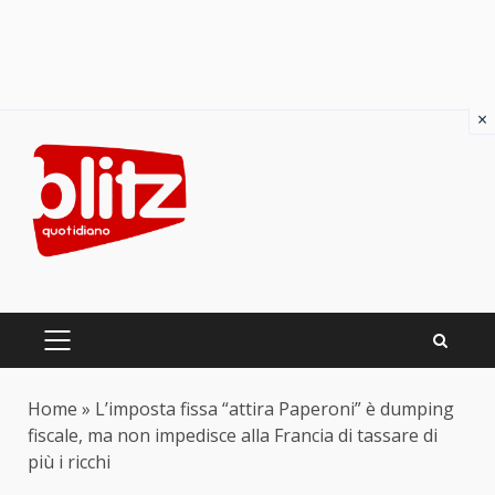
×
Skip
to
content
PRIMARY
MENU
Home
»
L’imposta fissa “attira Paperoni” è dumping
fiscale, ma non impedisce alla Francia di tassare di
più i ricchi