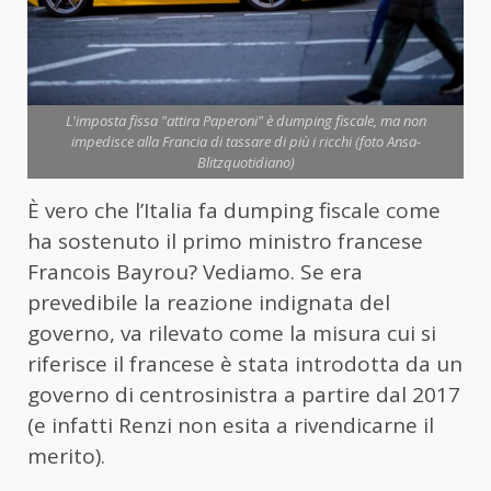
L'imposta fissa "attira Paperoni" è dumping fiscale, ma non
impedisce alla Francia di tassare di più i ricchi (foto Ansa-
Blitzquotidiano)
È vero che l’Italia fa dumping fiscale come
ha sostenuto il primo ministro francese
Francois Bayrou? Vediamo. Se era
prevedibile la reazione indignata del
governo, va rilevato come la misura cui si
riferisce il francese è stata introdotta da un
governo di centrosinistra a partire dal 2017
(e infatti Renzi non esita a rivendicarne il
merito).