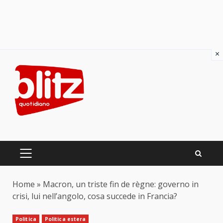
×
Skip
to
content
PRIMARY
MENU
Home
»
Macron, un triste fin de règne: governo in
crisi, lui nell’angolo, cosa succede in Francia?
Politica
Politica estera