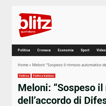
Skip
to
content
Politica
Cronaca
Economia
Sport
Video
Home
»
Meloni: “Sospeso il rinnovo automatico del
Politica
Politica Italiana
Meloni: “Sospeso il
dell’accordo di Dife